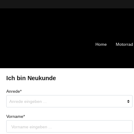
Home
Motorrad
Ich bin Neukunde
Anrede*
ehör
Motocross
Yamaha YZ65
Vorname*
RF 2009-2020
 2009-2020