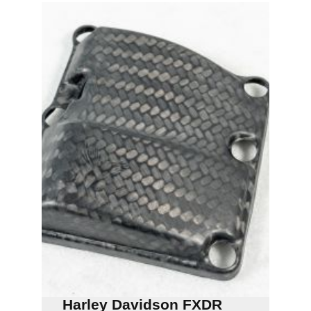
2020
Ducati
Panigale
1199
Ducati
848-
1098
Ducati
999
Panigale
V4
Harley Davidson FXDR