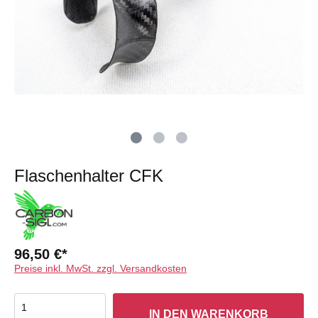
2020
Ducati
Panigale
1199
Ducati
848-
1098
Ducati
999
Panigale
V4
Flaschenhalter CFK
96,50 €*
Preise inkl. MwSt. zzgl. Versandkosten
IN DEN WARENKORB