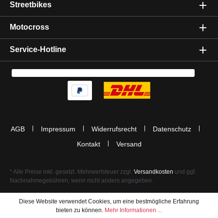
Streetbikes
Motocross
Service-Hotline
AGB
Impressum
Widerrufsrecht
Datenschutz
Kontakt
Versand
* Alle Preise inkl. gesetzl. Mehrwertsteuer zzgl.
Versandkosten
und ggf.
Nachnahmegebühren, wenn nicht anders angegeben.
Diese Website verwendet Cookies, um eine bestmögliche Erfahrung
bieten zu können.
Mehr Informationen ...