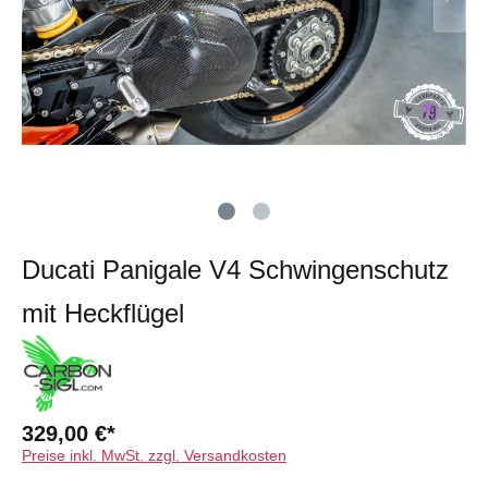
2020
Ducati
Panigale
1199
Ducati
848-
1098
Ducati
999
Panigale
V4
Ducati Panigale V4 Schwingenschutz
mit Heckflügel
329,00 €*
Preise inkl. MwSt. zzgl. Versandkosten