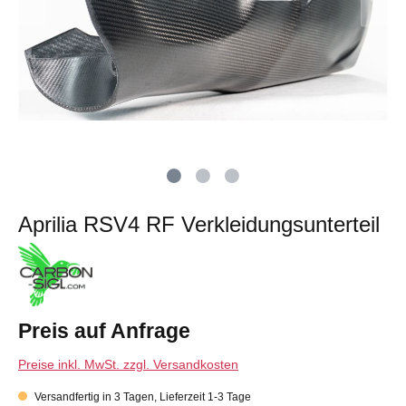
2020
Ducati
Panigale
1199
Ducati
848-
1098
Ducati
999
Panigale
V4
Aprilia RSV4 RF Verkleidungsunterteil
Preis auf Anfrage
Preise inkl. MwSt. zzgl. Versandkosten
Versandfertig in 3 Tagen, Lieferzeit 1-3 Tage